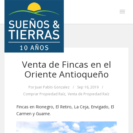
Venta de Fincas en el
Oriente Antioqueño
Por
Juan Pablo Gonzalez
/
Sep 16, 2019
/
Comprar Propiedad Raíz
,
Venta de Propiedad Raíz
Fincas en Rionegro, El Retiro, La Ceja, Envigado, El
Carmen y Guarne.